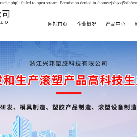
ache.php): failed to open stream: Permission denied in /home/zjxbjzvj5xib/ww
网站首页
企业概况
产品中心