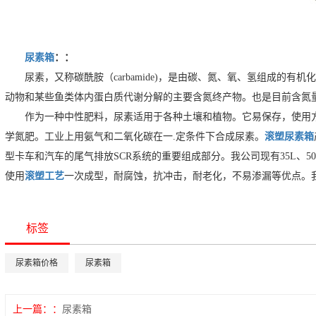
尿素箱
：：
尿素，又称碳酰胺（carbamide)，是由碳、氮、氧、氢组成的
动物和某些鱼类体内蛋白质代谢分解的主要含氮终产物。也是目前含氮
作为一种中性肥料，尿素适用于各种土壤和植物。它易保存，使用
学氮肥。工业上用氨气和二氧化碳在一.定条件下合成尿素。
滚塑尿素箱
型卡车和汽车的尾气排放SCR系统的重要组成部分。我公司现有35L、
使用
滚塑工艺
一次成型，耐腐蚀，抗冲击，耐老化，不易渗漏等优点。
标签
尿素箱价格
尿素箱
上一篇：
尿素箱