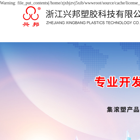
Warning: file_put_contents(/home/zjxbjzvj5xib/wwwroot/source/cache/license_c