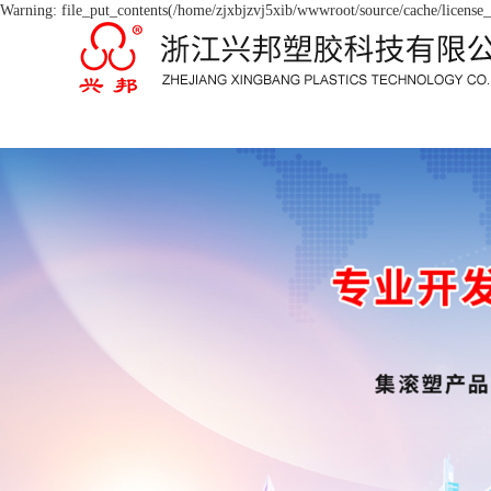
Warning: file_put_contents(/home/zjxbjzvj5xib/wwwroot/source/cache/license_c