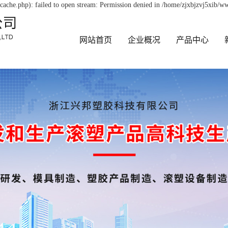
ache.php): failed to open stream: Permission denied in /home/zjxbjzvj5xib/ww
网站首页
企业概况
产品中心